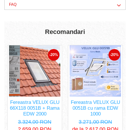
FAQ
Recomandari
-20%
-20%
Fereastra VELUX GLU
Fereastra VELUX GLU
66X118 0051B + Rama
0051B cu rama EDW
EDW 2000
1000
3.324,00 RON
3.271,00 RON
2.659,00 RON
de la 2.617,00 RON