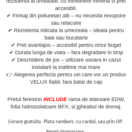
rezistenta la umiditate, cu intretinere minima si pret
accesibil.
✔ Finisaj din poliuretan alb – nu necesita revopsire
sau relacuire
✔ Rezistenta ridicata la umezeala – ideala pentru
baie sau bucatarie
✔ Pret avantajos – accesibil pentru orice buget
✔ Durata lunga de viata – fara degradare in timp
✔ Deschidere de jos – utilizare usoara in cazul
instalarii la inaltime mai mare
👉 Alegerea perfecta pentru cei care vor un produs
VELUX fiabil, fara batai de cap
Pretul ferestrei
INCLUDE
rama de etansare EDW,
folia hidroizolatoare BFX, si jgheabul de drenaj.
Livrare gratuita. Plata ramburs. cu cardul, sau prin OP.
Alegeti dimensiunea
: