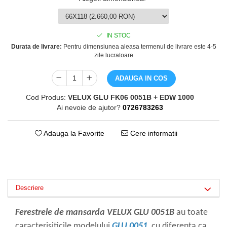
IN STOC
Durata de livrare:
Pentru dimensiunea aleasa termenul de livrare este 4-5
zile lucratoare
ADAUGA IN COS
Cod Produs:
VELUX GLU FK06 0051B + EDW 1000
Ai nevoie de ajutor?
0726783263
Adauga la Favorite
Cere informatii
Descriere
Ferestrele de mansarda VELUX GLU 0051B
au toate
caracterisiticile modelului
GLU 0051
, cu diferenta ca