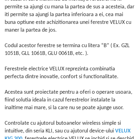
permite sa ajungi cu mana la partea de sus a acesteia, dar
iti permite sa ajungi la partea inferioara a ei, cea mai
buna optiune este achizitionarea unei ferestre VELUX cu
maner la partea de jos.
Codul acestor ferestre se termina cu litera “B” ( Ex. GZL
1051B, GLL 1061B, GLU 0061B, etc. ).
Ferestrele electrice VELUX reprezinta combinatia
perfecta dintre inovatie, confort si functionalitate.
Acestea sunt proiectate pentru a oferi o operare usoara,
fiind solutia ideala in cazul ferestrelor instalate la
inaltime mai mare, si la care nu se poate ajunge usor.
Controlate cu ajutorul butoanelor wireless simple si
intuitive, din seria KLI, sau cu ajutorul device-ului
VELUX
KIG 300
, ferestrele electrice VELUX se inchid si se deschid