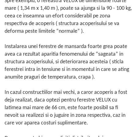
Spre exemplu, o fereastra VELUX de dimensiune foarte
mare ( 1,34 m x 1,40 m ), poate sa ajunga si la 90 - 100 kg,
ceea ce inseamna un efort considerabil pe zona
respectiva de acoperis ( structura acoperisului se va
deforma peste limitele “normale” ).
Instalarea unei ferestre de mansarda foarte grea poate
avea ca rezultat aparitia fenomenului de “sageata” in
structura acoperisului, si deteriorarea acesteia ( sticla
ferestrei intra in tensiune si in momentul in care se ating
anumite praguri de temperatura, crapa ).
In cazul constructiilor mai vechi, a caror acoperis a fost
deja realizat, daca optezi pentru ferestre VELUX cu
latimea mai mare de 66 cm, este foarte posibil sa fi
nevoit sa realizezi si o juguire in zona respectiva, caz in
care vor aparea costuri suplimentare.