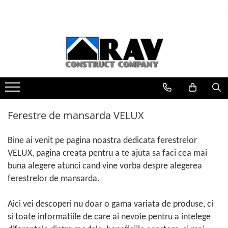
Ferestre de mansarda VELUX
Rame de etansare VELUX
Rulouri si jaluzele VELUX
Accesorii ferestre VELUX
Geamuri VELUX cu rama Energy
Ferestre VELUX Gama Basic
Rame de etansare invelitori
Rulouri VELUX impotriva caldurii
Sisteme de actionare electrica
Geamuri VELUX 55X78
ondulate
Ferestre VELUX Gama Standard
Rulouri VELUX impotriva luminii
Sisteme de actionare manuala
Geamuri VELUX 55X98
Rame de etansare invelitori plate
Ferestre VELUX Gama Confort
Plase VELUX impotriva insectelor
Accesorii pentru montaj
Geamuri VELUX 66X98
Ferestre VELUX Gama Confort Plus
Kit-uri pentru intretinere
Geamuri VELUX 66X118
Ferestre de mansarda VELUX
Piese de schimb
Geamuri VELUX 66X140
Geamuri VELUX 78X98
Bine ai venit pe pagina noastra dedicata ferestrelor
Geamuri VELUX 78X118
VELUX, pagina creata pentru a te ajuta sa faci cea mai
Geamuri VELUX 78X140
buna alegere atunci cand vine vorba despre alegerea
ferestrelor de mansarda.
Aici vei descoperi nu doar o gama variata de produse, ci
si toate informatiile de care ai nevoie pentru a intelege