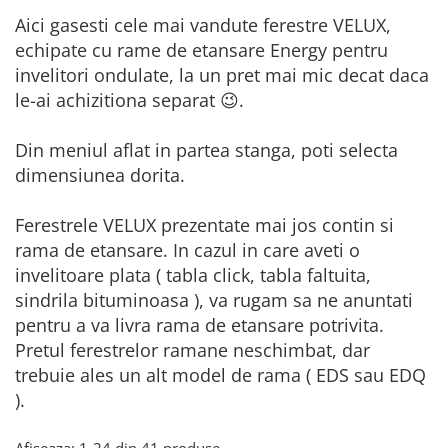
Aici gasesti cele mai vandute ferestre VELUX,
echipate cu rame de etansare Energy pentru
invelitori ondulate, la un pret mai mic decat daca
le-ai achizitiona separat 😉.
Din meniul aflat in partea stanga, poti selecta
dimensiunea dorita.
Ferestrele VELUX prezentate mai jos contin si
rama de etansare. In cazul in care aveti o
invelitoare plata ( tabla click, tabla faltuita,
sindrila bituminoasa ), va rugam sa ne anuntati
pentru a va livra rama de etansare potrivita.
Pretul ferestrelor ramane neschimbat, dar
trebuie ales un alt model de rama ( EDS sau EDQ
).
Afiseaza:
1-
24
din
41
produse