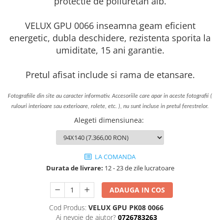
protectie de poliuretan alb.
VELUX GPU 0066 inseamna geam eficient
energetic, dubla deschidere, rezistenta sporita la
umiditate, 15 ani garantie.
Pretul afisat include si rama de etansare.
Fotografiile din site au caracter informativ. Accesoriile care apar in aceste fotografii (
rulouri interioare sau exterioare, rolete, etc. ), nu sunt incluse in pretul ferestrelor.
Alegeti dimensiunea
:
LA COMANDA
Durata de livrare:
12 - 23 de zile lucratoare
ADAUGA IN COS
Cod Produs:
VELUX GPU PK08 0066
Ai nevoie de ajutor?
0726783263