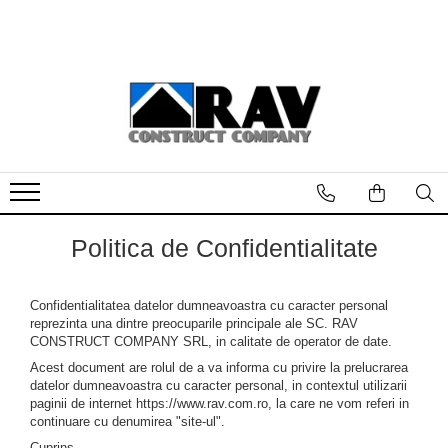
Ferestre de mansarda VELUX
Rame de etansare VELUX
Rulouri si jaluzele VELUX
Accesorii ferestre VELUX
Geamuri VELUX cu rama Energy
Ferestre VELUX Gama Basic
Rame de etansare invelitori
Rulouri VELUX impotriva caldurii
Sisteme de actionare electrica
Geamuri VELUX 55X78
ondulate
Ferestre VELUX Gama Standard
Rulouri VELUX impotriva luminii
Sisteme de actionare manuala
Geamuri VELUX 55X98
Rame de etansare invelitori plate
Ferestre VELUX Gama Confort
Plase VELUX impotriva insectelor
Accesorii pentru montaj
Geamuri VELUX 66X98
Ferestre VELUX Gama Confort Plus
Kit-uri pentru intretinere
Geamuri VELUX 66X118
Piese de schimb
Geamuri VELUX 66X140
Politica de Confidentialitate
Geamuri VELUX 78X98
Geamuri VELUX 78X118
Confidentialitatea datelor dumneavoastra cu caracter personal
reprezinta una dintre preocuparile principale ale SC. RAV
Geamuri VELUX 78X140
CONSTRUCT COMPANY SRL, in calitate de operator de date.
Acest document are rolul de a va informa cu privire la prelucrarea
datelor dumneavoastra cu caracter personal, in contextul utilizarii
paginii de internet https://www.rav.com.ro, la care ne vom referi in
continuare cu denumirea "site-ul".
Cuprins