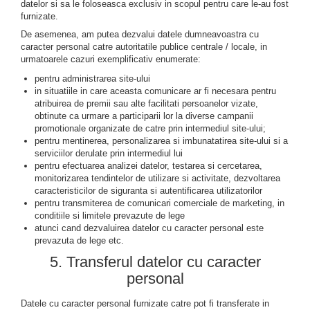
datelor si sa le foloseasca exclusiv in scopul pentru care le-au fost
furnizate.
De asemenea, am putea dezvalui datele dumneavoastra cu
caracter personal catre autoritatile publice centrale / locale, in
urmatoarele cazuri exemplificativ enumerate:
pentru administrarea site-ului
in situatiile in care aceasta comunicare ar fi necesara pentru
atribuirea de premii sau alte facilitati persoanelor vizate,
obtinute ca urmare a participarii lor la diverse campanii
promotionale organizate de catre prin intermediul site-ului;
pentru mentinerea, personalizarea si imbunatatirea site-ului si a
serviciilor derulate prin intermediul lui
pentru efectuarea analizei datelor, testarea si cercetarea,
monitorizarea tendintelor de utilizare si activitate, dezvoltarea
caracteristicilor de siguranta si autentificarea utilizatorilor
pentru transmiterea de comunicari comerciale de marketing, in
conditiile si limitele prevazute de lege
atunci cand dezvaluirea datelor cu caracter personal este
prevazuta de lege etc.
5. Transferul datelor cu caracter
personal
Datele cu caracter personal furnizate catre pot fi transferate in