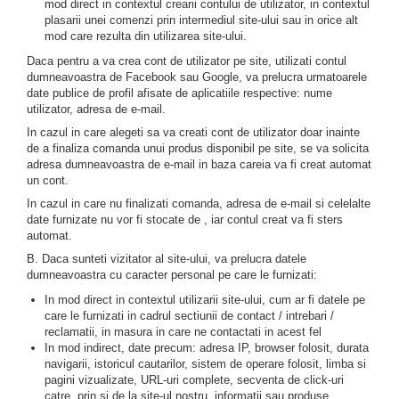
mod direct in contextul crearii contului de utilizator, in contextul
plasarii unei comenzi prin intermediul site-ului sau in orice alt
mod care rezulta din utilizarea site-ului.
Daca pentru a va crea cont de utilizator pe site, utilizati contul
dumneavoastra de Facebook sau Google, va prelucra urmatoarele
date publice de profil afisate de aplicatiile respective: nume
utilizator, adresa de e-mail.
In cazul in care alegeti sa va creati cont de utilizator doar inainte
de a finaliza comanda unui produs disponibil pe site, se va solicita
adresa dumneavoastra de e-mail in baza careia va fi creat automat
un cont.
In cazul in care nu finalizati comanda, adresa de e-mail si celelalte
date furnizate nu vor fi stocate de , iar contul creat va fi sters
automat.
B. Daca sunteti vizitator al site-ului, va prelucra datele
dumneavoastra cu caracter personal pe care le furnizati:
In mod direct in contextul utilizarii site-ului, cum ar fi datele pe
care le furnizati in cadrul sectiunii de contact / intrebari /
reclamatii, in masura in care ne contactati in acest fel
In mod indirect, date precum: adresa IP, browser folosit, durata
navigarii, istoricul cautarilor, sistem de operare folosit, limba si
pagini vizualizate, URL-uri complete, secventa de click-uri
catre, prin si de la site-ul nostru, informatii sau produse