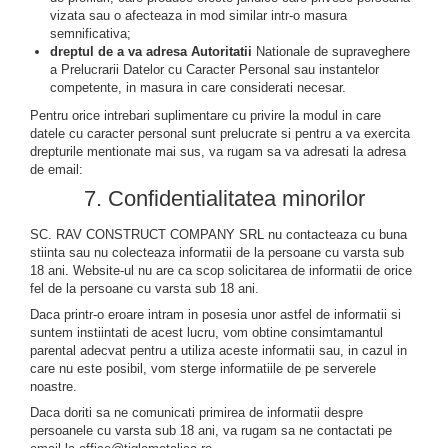
vizata sau o afecteaza in mod similar intr-o masura
semnificativa;
dreptul de a va adresa Autoritatii
Nationale de supraveghere
a Prelucrarii Datelor cu Caracter Personal sau instantelor
competente, in masura in care considerati necesar.
Pentru orice intrebari suplimentare cu privire la modul in care
datele cu caracter personal sunt prelucrate si pentru a va exercita
drepturile mentionate mai sus, va rugam sa va adresati la adresa
de email:
7. Confidentialitatea minorilor
SC. RAV CONSTRUCT COMPANY SRL nu contacteaza cu buna
stiinta sau nu colecteaza informatii de la persoane cu varsta sub
18 ani. Website-ul nu are ca scop solicitarea de informatii de orice
fel de la persoane cu varsta sub 18 ani.
Daca printr-o eroare intram in posesia unor astfel de informatii si
suntem instiintati de acest lucru, vom obtine consimtamantul
parental adecvat pentru a utiliza aceste informatii sau, in cazul in
care nu este posibil, vom sterge informatiile de pe serverele
noastre.
Daca doriti sa ne comunicati primirea de informatii despre
persoanele cu varsta sub 18 ani, va rugam sa ne contactati pe