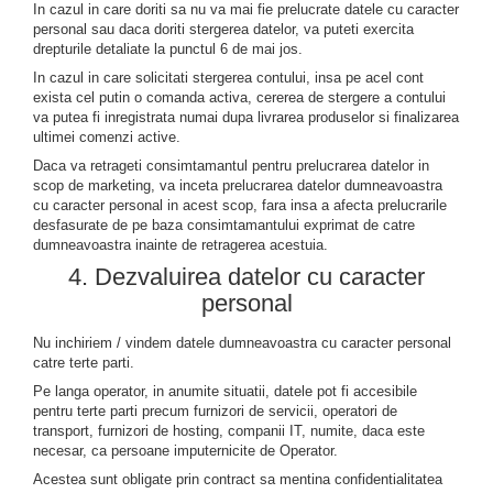
In cazul in care doriti sa nu va mai fie prelucrate datele cu caracter
personal sau daca doriti stergerea datelor, va puteti exercita
drepturile detaliate la punctul 6 de mai jos.
In cazul in care solicitati stergerea contului, insa pe acel cont
exista cel putin o comanda activa, cererea de stergere a contului
va putea fi inregistrata numai dupa livrarea produselor si finalizarea
ultimei comenzi active.
Daca va retrageti consimtamantul pentru prelucrarea datelor in
scop de marketing, va inceta prelucrarea datelor dumneavoastra
cu caracter personal in acest scop, fara insa a afecta prelucrarile
desfasurate de pe baza consimtamantului exprimat de catre
dumneavoastra inainte de retragerea acestuia.
4. Dezvaluirea datelor cu caracter
personal
Nu inchiriem / vindem datele dumneavoastra cu caracter personal
catre terte parti.
Pe langa operator, in anumite situatii, datele pot fi accesibile
pentru terte parti precum furnizori de servicii, operatori de
transport, furnizori de hosting, companii IT, numite, daca este
necesar, ca persoane imputernicite de Operator.
Acestea sunt obligate prin contract sa mentina confidentialitatea