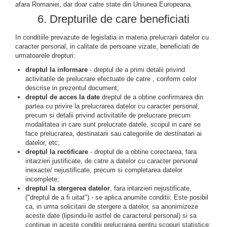
afara Romaniei, dar doar catre state din Uniunea Europeana.
6. Drepturile de care beneficiati
In conditiile prevazute de legislatia in materia prelucrarii datelor cu
caracter personal, in calitate de persoane vizate, beneficiati de
urmatoarele drepturi:
dreptul la informare
- dreptul de a primi detalii privind
activitatile de prelucrare efectuate de catre , conform celor
descrise in prezentul document;
dreptul de acces la date
dreptul de a obtine confirmarea din
partea cu privire la prelucrarea datelor cu caracter personal,
precum si detalii privind activitatile de prelucrare precum
modalitatea in care sunt prelucrate datele, scopul in care se
face prelucrarea, destinatarii sau categoriile de destinatari ai
datelor, etc;
dreptul la rectificare
- dreptul de a obtine corectarea, fara
intarzieri justificate, de catre a datelor cu caracter personal
inexacte/ nejustificate, precum si completarea datelor
incomplete;
dreptul la stergerea datelor
, fara intarzieri nejustificate,
("dreptul de a fi uitat") - se aplica anumite conditii; Este posibil
ca, in urma solicitarii de stergere a datelor, sa anonimizeze
aceste date (lipsindu-le astfel de caracterul personal) si sa
continue in aceste conditii prelucrarea pentru scopuri statistice;