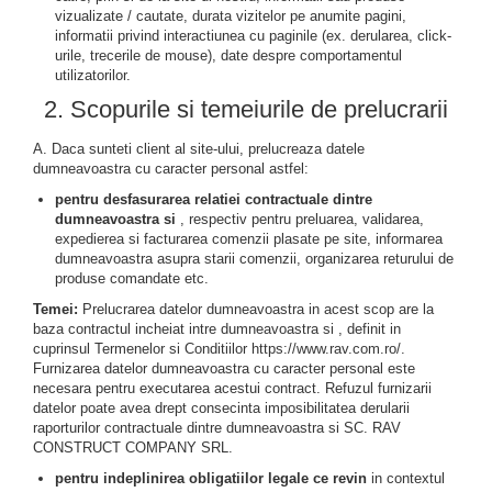
vizualizate / cautate, durata vizitelor pe anumite pagini,
informatii privind interactiunea cu paginile (ex. derularea, click-
urile, trecerile de mouse), date despre comportamentul
utilizatorilor.
2. Scopurile si temeiurile de prelucrarii
A. Daca sunteti client al site-ului, prelucreaza datele
dumneavoastra cu caracter personal astfel:
pentru desfasurarea relatiei contractuale dintre
dumneavoastra si
, respectiv pentru preluarea, validarea,
expedierea si facturarea comenzii plasate pe site, informarea
dumneavoastra asupra starii comenzii, organizarea returului de
produse comandate etc.
Temei:
Prelucrarea datelor dumneavoastra in acest scop are la
baza contractul incheiat intre dumneavoastra si , definit in
cuprinsul Termenelor si Conditiilor https://www.rav.com.ro/.
Furnizarea datelor dumneavoastra cu caracter personal este
necesara pentru executarea acestui contract. Refuzul furnizarii
datelor poate avea drept consecinta imposibilitatea derularii
raporturilor contractuale dintre dumneavoastra si SC. RAV
CONSTRUCT COMPANY SRL.
pentru indeplinirea obligatiilor legale ce revin
in contextul