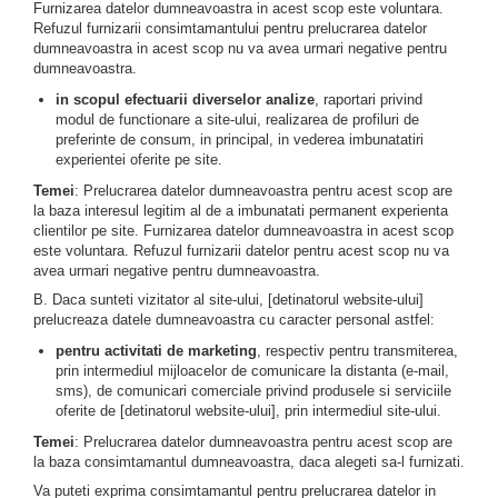
Furnizarea datelor dumneavoastra in acest scop este voluntara.
Refuzul furnizarii consimtamantului pentru prelucrarea datelor
dumneavoastra in acest scop nu va avea urmari negative pentru
dumneavoastra.
in scopul efectuarii diverselor analize
, raportari privind
modul de functionare a site-ului, realizarea de profiluri de
preferinte de consum, in principal, in vederea imbunatatiri
experientei oferite pe site.
Temei
: Prelucrarea datelor dumneavoastra pentru acest scop are
la baza interesul legitim al de a imbunatati permanent experienta
clientilor pe site. Furnizarea datelor dumneavoastra in acest scop
este voluntara. Refuzul furnizarii datelor pentru acest scop nu va
avea urmari negative pentru dumneavoastra.
B. Daca sunteti vizitator al site-ului, [detinatorul website-ului]
prelucreaza datele dumneavoastra cu caracter personal astfel:
pentru activitati de marketing
, respectiv pentru transmiterea,
prin intermediul mijloacelor de comunicare la distanta (e-mail,
sms), de comunicari comerciale privind produsele si serviciile
oferite de [detinatorul website-ului], prin intermediul site-ului.
Temei
: Prelucrarea datelor dumneavoastra pentru acest scop are
la baza consimtamantul dumneavoastra, daca alegeti sa-l furnizati.
Va puteti exprima consimtamantul pentru prelucrarea datelor in