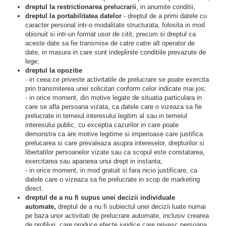
dreptul la restrictionarea prelucrarii
, in anumite conditii;
dreptul la portabilitatea datelor
- dreptul de a primi datele cu
caracter personal intr-o modalitate structurata, folosita in mod
obisnuit si intr-un format usor de citit, precum si dreptul ca
aceste date sa fie transmise de catre catre alt operator de
date, in masura in care sunt indeplinite conditiile prevazute de
lege;
dreptul la opozitie
- in ceea ce priveste activitatile de prelucrare se poate exercita
prin transmiterea unei solicitari conform celor indicate mai jos;
- in orice moment, din motive legate de situatia particulara in
care se afla persoana vizata, ca datele care o vizeaza sa fie
prelucrate in temeiul interesului legitim al sau in temeiul
interesului public, cu exceptia cazurilor in care poate
demonstra ca are motive legitime si imperioase care justifica
prelucarea si care prevaleaza asupra intereselor, drepturilor si
libertatilor persoanelor vizate sau ca scopul este constatarea,
exercitarea sau apararea unui drept in instanta;
- in orice moment, in mod gratuit si fara nicio justificare, ca
datele care o vizeaza sa fie prelucrate in scop de marketing
direct.
dreptul de a nu fi supus unei decizii individuale
automate,
dreptul de a nu fi subiectul unei decizii luate numai
pe baza unor activitati de prelucrare automate, inclusiv crearea
de profiluri, care produce efecte juridice care privesc persoana