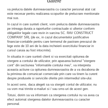
datele
va prelucra datele dumneavoastra cu caracter personal atat cat
este necesar pentru realizarea scopurilor de prelucrare mentionate
mai sus.
In cazul in care sunteti client, vom prelucra datele dumneavoastra
pe intreaga durata a raporturilor contractuale si ulterior conform
obligatiilor legale care revin in sarcina SC. RAV CONSTRUCT
COMPANY SRL (de ex, in cazul documentelor justificative
financiar-contabile pentru care termenul de pastrare prevazut de
lege este de 10 ani de la data incheierii exercitiului financiar in
cursul caruia au fost intocmite).
In situatia in care sunteti client si va exercitati optiunea de
stergere a contului de utilizator, prin apasarea butonul "stergere
cont" din sectiunea "informatiile contului meu", va interpreta
aceasta actiune ca optiunea dumneavoastra de a va dezabona de
la primirea de comunicari comerciale prin care va tinem la curent
despre produsele si serviciile oferite prin intermediul site-ului.
In acest sens, daca alegeti sa va stergeti contul de utilizator, nu
va vom mai trimite e-mailuri si / sau sms-uri de acest gen.
Totusi, dorim sa va informam ca stergerea contului nu va avea ca
efect automat stergerea datelor dumneavoastra cu caracter
personal.