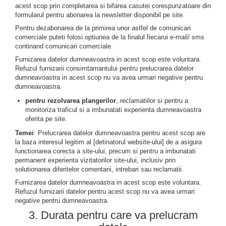
acest scop prin completarea si bifarea casutei corespunzatoare din
formularul pentru abonarea la newsletter disponibil pe site.
Pentru dezabonarea de la primirea unor astfel de comunicari
comerciale puteti folosi optiunea de la finalul fiecarui e-mail/ sms
continand comunicari comerciale.
Furnizarea datelor dumneavoastra in acest scop este voluntara.
Refuzul furnizarii consimtamantului pentru prelucrarea datelor
dumneavoastra in acest scop nu va avea urmari negative pentru
dumneavoastra.
pentru rezolvarea plangerilor
, reclamatiilor si pentru a
monitoriza traficul si a imbunatati experienta dumneavoastra
oferita pe site.
Temei
: Prelucrarea datelor dumneavoastra pentru acest scop are
la baza interesul legitim al [detinatorul website-ului] de a asigura
functionarea corecta a site-ului, precum si pentru a imbunatati
permanent experienta vizitatorilor site-ului, inclusiv prin
solutionarea diferitelor comentarii, intrebari sau reclamatii.
Furnizarea datelor dumneavoastra in acest scop este voluntara.
Refuzul furnizarii datelor pentru acest scop nu va avea urmari
negative pentru dumneavoastra.
3. Durata pentru care va prelucram