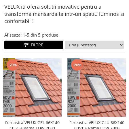
VELUX iti ofera solutii inovative pentru a
transforma mansarda ta intr-un spatiu luminos si
confortabil !
Afiseaza:
1-
5
din
5
produse
FILTRE
-20%
-20%
Fereastra VELUX GZL 66X140
Fereastra VELUX GLU 66X140
1051 + Rama EDW 2000
0051 + Rama EDW 2000