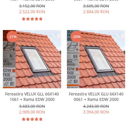
3.152,00 RON
3.605,00 RON
2.522,00 RON
2.884,00 RON
-21%
-20%
Fereastra VELUX GLL 66X140
Fereastra VELUX GLU 66X140
1061 + Rama EDW 2000
0061 + Rama EDW 2000
3.683,00 RON
4.243,00 RON
2.909,00 RON
3.394,00 RON