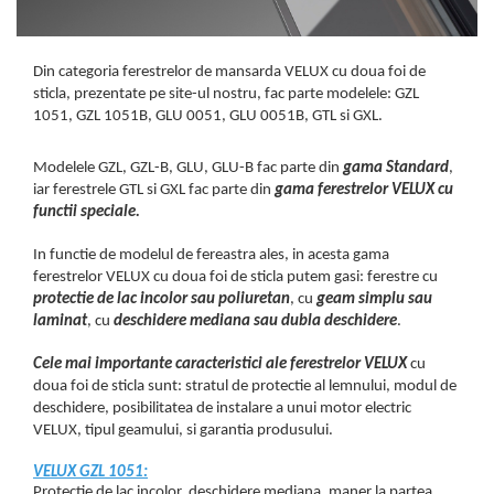
Din categoria ferestrelor de mansarda VELUX cu doua foi de
sticla, prezentate pe site-ul nostru, fac parte modelele: GZL
1051, GZL 1051B, GLU 0051, GLU 0051B, GTL si GXL.
Modelele GZL, GZL-B, GLU, GLU-B fac parte din
gama Standard
,
iar ferestrele GTL si GXL fac parte din
gama ferestrelor VELUX cu
functii speciale.
In functie de modelul de fereastra ales, in acesta gama
ferestrelor VELUX cu doua foi de sticla putem gasi: ferestre cu
protectie de lac incolor sau poliuretan
, cu
geam simplu sau
laminat
, cu
deschidere mediana sau dubla deschidere
.
Cele mai importante caracteristici ale ferestrelor VELUX
cu
doua foi de sticla sunt: stratul de protectie al lemnului, modul de
deschidere, posibilitatea de instalare a unui motor electric
VELUX, tipul geamului, si garantia produsului.
VELUX GZL 1051:
Protectie de lac incolor, deschidere mediana, maner la partea