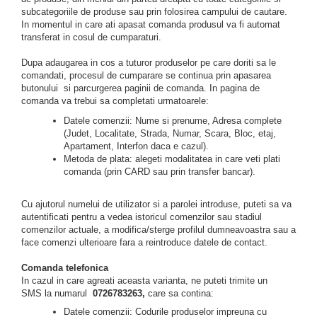
subcategoriile de produse sau prin folosirea campului de cautare.
In momentul in care ati apasat comanda produsul va fi automat
transferat in cosul de cumparaturi.
Dupa adaugarea in cos a tuturor produselor pe care doriti sa le
comandati, procesul de cumparare se continua prin apasarea
butonului si parcurgerea paginii de comanda. In pagina de
comanda va trebui sa completati urmatoarele:
Datele comenzii: Nume si prenume, Adresa complete
(Judet, Localitate, Strada, Numar, Scara, Bloc, etaj,
Apartament, Interfon daca e cazul).
Metoda de plata: alegeti modalitatea in care veti plati
comanda (prin CARD sau prin transfer bancar).
Cu ajutorul numelui de utilizator si a parolei introduse, puteti sa va
autentificati pentru a vedea istoricul comenzilor sau stadiul
comenzilor actuale, a modifica/sterge profilul dumneavoastra sau a
face comenzi ulterioare fara a reintroduce datele de contact.
Comanda telefonica
In cazul in care agreati aceasta varianta, ne puteti trimite un
SMS la numarul
0726783263,
care sa contina:
Datele comenzii: Codurile produselor impreuna cu