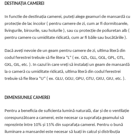
DESTINAȚIA CAMEREI
In functie de destinația camerei, puteți alege geamuri de mansardă cu
protecție de lac incolor ( pentru camere de zi, cum ar fi dormitoarele,
livingurile, birourile, sau holurile ), sau cu protecție de poliuretan alb (
pentru camere cu umiditate ridicată, cum ar fi băile sau bucătăriile ).
Dacă aveți nevoie de un geam pentru camere de zi, ultima literă din
codul ferestrei trebuie să fie litera "L" ( ex. GZL, GLL, GGL, GPL, GTL,
GXL, GIL, etc. ). In cazul în care vreți să instalați un geam de mansardă
la o cameră cu umiditate ridicată, ultima literă din codul ferestrei
trebuie să fie litera "U" ( ex. GLU, GGU, GPU, GTU, GXU, GIU, etc. ).
DIMENSIUNILE CAMEREI
Pentru a beneficia de suficienta lumină naturală, dar și de o ventilație
corespunzătoare a camerei, este necesar ca suprafața geamului să
reprezinte între 10% și 15% din suprafața camerei. Pentru o bună
iluminare a mansardei este necesar să luați in calcul și distribuția