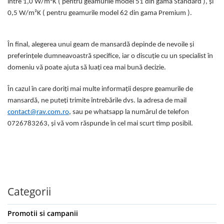
între 1,0 W/m²K ( pentru geamurile model 51 din gama Standard ), și
0,5 W/m²K ( pentru geamurile model 62 din gama Premium ).
În final, alegerea unui geam de mansardă depinde de nevoile și
preferințele dumneavoastră specifice, iar o discuție cu un specialist în
domeniu vă poate ajuta să luați cea mai bună decizie.
În cazul în care doriți mai multe informații despre geamurile de
mansardă, ne puteți trimite întrebările dvs. la adresa de mail
contact@rav.com.ro
, sau pe whatsapp la numărul de telefon
0726783263, și vă vom răspunde în cel mai scurt timp posibil.
Categorii
Promotii si campanii