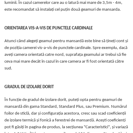
luminii. În cazul camerelor care au o latură mai mare de 3,5m - 4m,
este recomandat să instalați cel puțin două geamuri de mansarda.
ORIENTAREA VIS-A-VIS DE PUNCTELE CARDINALE
Atunci când alegeți geamul pentru mansardă este bine să țineți cont și
de poziția camerei vis-a-vis de punctele cardinale. Spre exemplu, dacă
aveți camera orientată catre nord, suprafața geamului ar trebui să fie
ceva mai mare decât în cazul în care camera ar fi fost orientată către
sud.
GRADUL DE IZOLARE DORIT
În funcție de gradul de izolare dorit, puteți opta pentru geamuri de
mansardă din gama Standard, Standard Plus, sau Premium. Numărul
foilor de sticlă, dar și configurația acestora, cresc sau scad coeficienții
de izolare termică și fonică a ferestrei de mansardă. Acești coeficienți
pot fi găsiți în pagina de produs, la secțiunea "Caracteristici", și variază