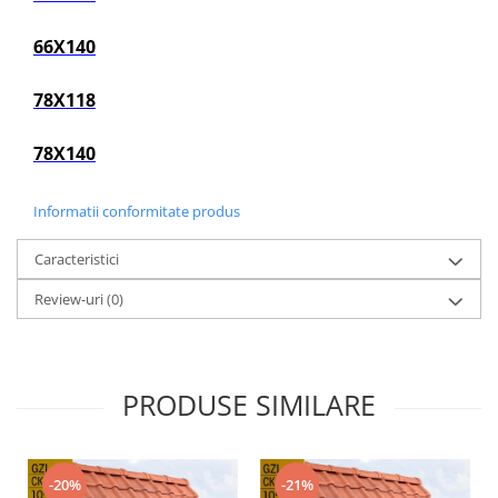
66X140
78X118
78X140
Informatii conformitate produs
Caracteristici
Review-uri
(0)
PRODUSE SIMILARE
-20%
-21%