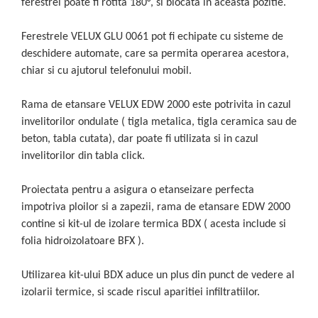
ferestrei poate fi rotita 180°, si blocata in aceasta pozitie.
Ferestrele VELUX GLU 0061 pot fi echipate cu sisteme de
deschidere automate, care sa permita operarea acestora,
chiar si cu ajutorul telefonului mobil.
Rama de etansare VELUX EDW 2000 este potrivita in cazul
invelitorilor ondulate ( tigla metalica, tigla ceramica sau de
beton, tabla cutata), dar poate fi utilizata si in cazul
invelitorilor din tabla click.
Proiectata pentru a asigura o etanseizare perfecta
impotriva ploilor si a zapezii, rama de etansare EDW 2000
contine si kit-ul de izolare termica BDX ( acesta include si
folia hidroizolatoare BFX ).
Utilizarea kit-ului BDX aduce un plus din punct de vedere al
izolarii termice, si scade riscul aparitiei infiltratiilor.