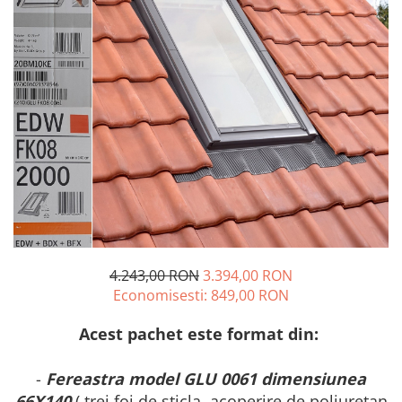
4.243,00 RON
3.394,00 RON
Economisesti:
849,00
RON
Acest pachet este format din:
-
Fereastra model GLU 0061 dimensiunea
66X140
( trei foi de sticla, acoperire de poliuretan