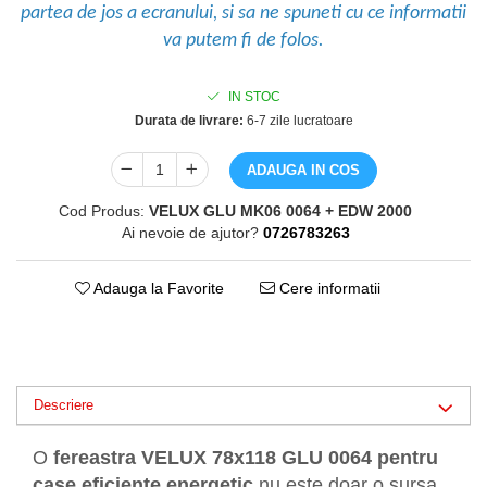
partea de jos a ecranului, si sa ne spuneti cu ce informatii
va putem fi de folos.
IN STOC
Durata de livrare:
6-7 zile lucratoare
ADAUGA IN COS
Cod Produs:
VELUX GLU MK06 0064 + EDW 2000
Ai nevoie de ajutor?
0726783263
Adauga la Favorite
Cere informatii
Descriere
O
fereastra VELUX 78x118 GLU 0064 pentru
case eficiente energetic
nu este doar o sursa