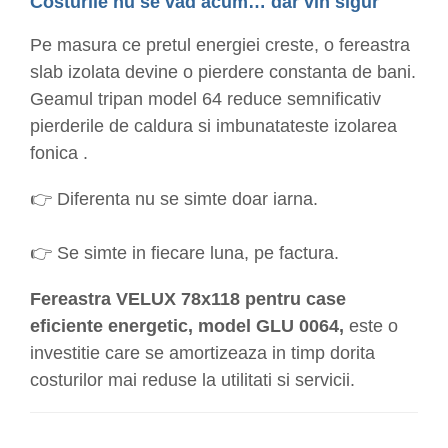
Costurile nu se vad acum… dar vin sigur
Pe masura ce pretul energiei creste, o fereastra
slab izolata devine o pierdere constanta de bani.
Geamul tripan model 64 reduce semnificativ
pierderile de caldura si imbunatateste izolarea
fonica .
👉 Diferenta nu se simte doar iarna.
👉 Se simte in fiecare luna, pe factura.
F
ereastra VELUX 78x118 pentru case
eficiente energetic, model GLU 0064,
este o
investitie care se amortizeaza in timp dorita
costurilor mai reduse la utilitati si servicii.