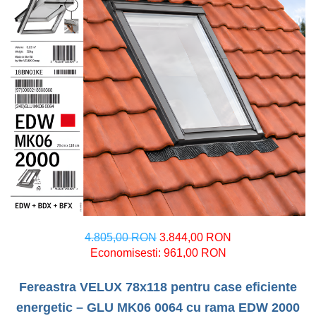
4.805,00 RON
3.844,00 RON
Economisesti:
961,00
RON
Fereastra VELUX 78x118 pentru case eficiente
energetic – GLU MK06 0064 cu rama EDW 2000