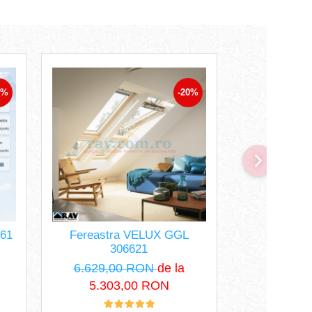
0%
-20%
61
Fereastra VELUX GGL
Fereastr
306621
0
6.629,00 RON
de la
7.457,
5.303,00 RON
5.96