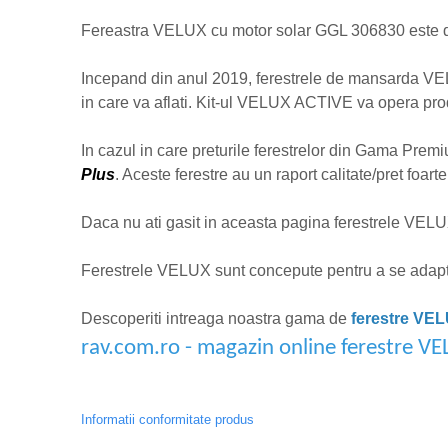
Fereastra VELUX cu motor solar GGL 306830 este dota
Incepand din anul 2019, ferestrele de mansarda VEL
in care va aflati. Kit-ul VELUX ACTIVE va opera produ
In cazul in care preturile ferestrelor din Gama Prem
Plus
. Aceste ferestre au un raport calitate/pret foa
Daca nu ati gasit in aceasta pagina ferestrele VELUX
Ferestrele VELUX sunt concepute pentru a se adapta d
Descoperiti intreaga noastra gama de
ferestre VE
rav.com.ro - magazin online ferestre V
Informatii conformitate produs