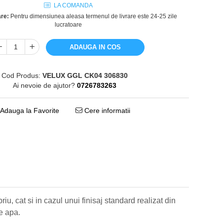
LA COMANDA
are:
Pentru dimensiunea aleasa termenul de livrare este 24-25 zile
lucratoare
ADAUGA IN COS
Cod Produs:
VELUX GGL CK04 306830
Ai nevoie de ajutor?
0726783263
Adauga la Favorite
Cere informatii
riu, cat si in cazul unui finisaj standard realizat din
e apa.