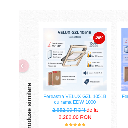
-20%
Produse similare
Fereastra VELUX GZL 1051B
Fe
cu rama EDW 1000
2.852,00 RON
de la
2.282,00 RON