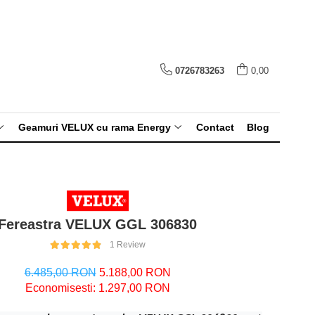
0726783263
0,00
Geamuri VELUX cu rama Energy
Contact
Blog
Fereastra VELUX GGL 306830
1 Review
6.485,00 RON
5.188,00 RON
Economisesti:
1.297,00
RON