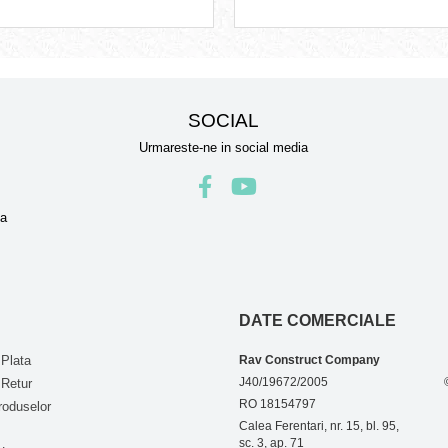
SOCIAL
Urmareste-ne in social media
la
DATE COMERCIALE
Plata
Rav Construct Company
J40/19672/2005
 Retur
RO 18154797
roduselor
Calea Ferentari, nr. 15, bl. 95,
sc. 3, ap. 71