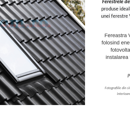
Ferestrele 
produse ideal
unei ferestre 
Fereastra
folosind ene
fotovolt
instalarea
P
Fotografiile din s
interioar