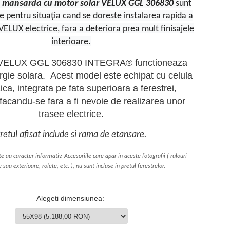
de mansarda cu motor solar VELUX GGL 306830
sunt
e pentru situația cand se doreste instalarea rapida a
VELUX electrice, fara a deteriora prea mult finisajele
interioare.
 VELUX GGL 306830 INTEGRA® functioneaza
rgie solara. Acest model este echipat cu celula
aica, integrata pe fata superioara a ferestrei,
 facandu-se fara a fi nevoie de realizarea unor
trasee electrice.
retul afisat include si rama de etansare.
ite au caracter informativ. Accesoriile care apar in aceste fotografii ( rulouri
e sau exterioare, rolete, etc. ), nu sunt incluse in pretul ferestrelor.
Alegeti dimensiunea
: