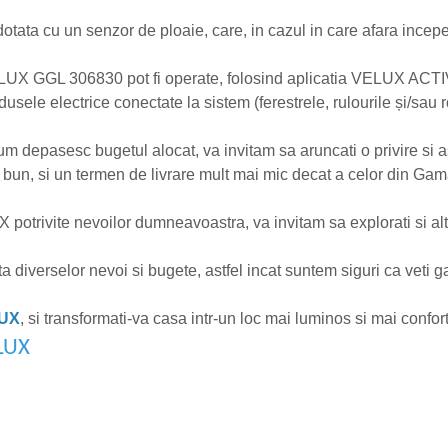
ta cu un senzor de ploaie, care, in cazul in care afara incepe
UX GGL 306830 pot fi operate, folosind aplicatia VELUX ACTIVE,
sele electrice conectate la sistem (ferestrele, rulourile și/sau r
ium depasesc bugetul alocat, va invitam sa aruncati o privire si
rte bun, si un termen de livrare mult mai mic decat a celor din G
 potrivite nevoilor dumneavoastra, va invitam sa explorati si a
iverselor nevoi si bugete, astfel incat suntem siguri ca veti g
LUX
, si transformati-va casa intr-un loc mai luminos si mai confort
ELUX