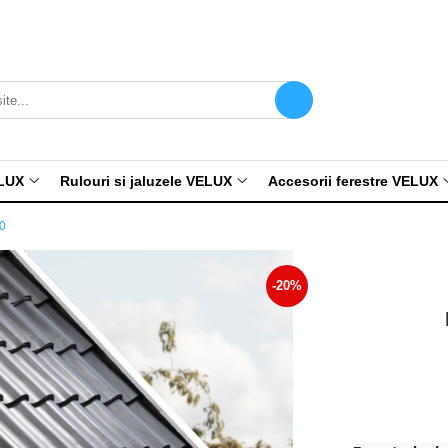
ELUX
Rulouri si jaluzele VELUX
Accesorii ferestre VELUX
0
-20%