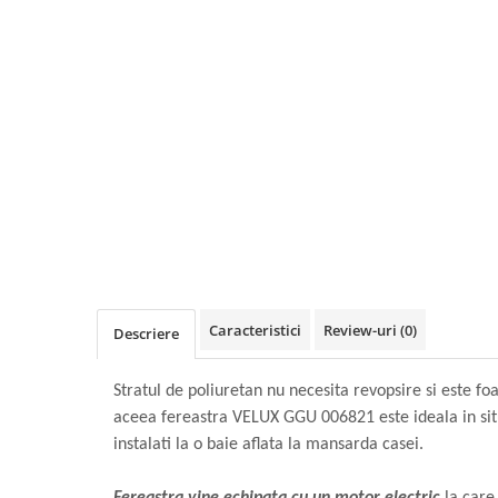
Caracteristici
Review-uri
(0)
Descriere
Stratul de poliuretan nu necesita revopsire si este fo
aceea fereastra VELUX GGU 006821 este ideala in situa
instalati la o baie aflata la mansarda casei.
Fereastra vine echipata cu un motor electric
la care 