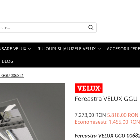
NSARE VELUX
RULOURI SI JALUZELE VELUX
ACCESORII FER
BLOG
X GGU 006821
Fereastra VELUX GGU
7.273,00 RON
5.818,00 RON
Economisesti:
1.455,00
RON
Fereastra VELUX GGU 0068