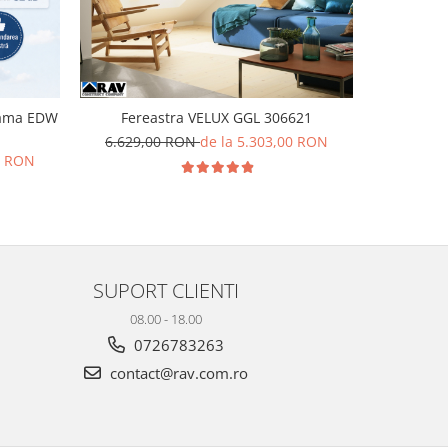
rama EDW
Fereastra VELUX GGL 306621
Fere
6.629,00 RON
de la 5.303,00 RON
7.457,
0 RON
SUPORT CLIENTI
08.00 - 18.00
0726783263
contact@rav.com.ro