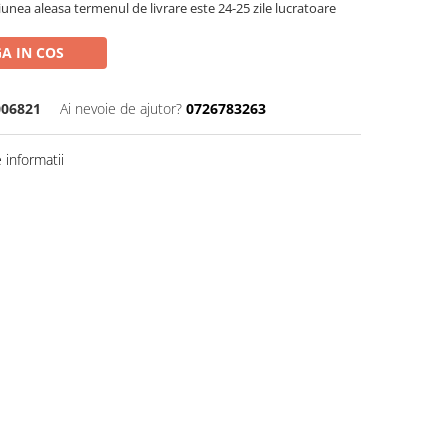
nea aleasa termenul de livrare este 24-25 zile lucratoare
A IN COS
006821
Ai nevoie de ajutor?
0726783263
informatii