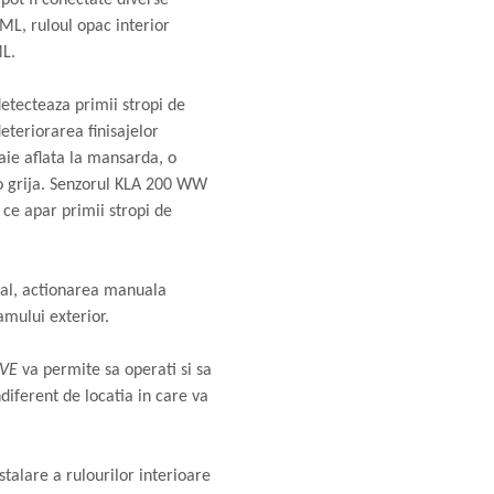
ML, ruloul opac interior
L.
tecteaza primii stropi de
deteriorarea finisajelor
baie aflata la mansarda, o
i o grija. Senzorul KLA 200 WW
ce apar primii stropi de
nual, actionarea manuala
amului exterior.
IVE
va permite sa operati si sa
diferent de locatia in care va
talare a rulourilor interioare