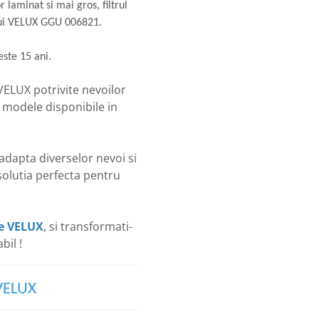
laminat si mai gros, filtrul
ului VELUX GGU 006821.
te 15 ani.
 VELUX potrivite nevoilor
 modele disponibile in
dapta diverselor nevoi si
 solutia perfecta pentru
re VELUX
, si transformati-
bil !
 VELUX