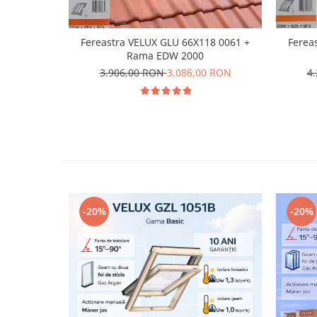
Fereastra VELUX GLU 66X118 0061 +
Ferea
Rama EDW 2000
3.906,00 RON
3.086,00 RON
4
-20%
-20%