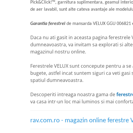
Pick&Click!™, garnitura suplimentara, geamul interior 
de aer lavabil, sunt alte cateva avantaje ale model
Garantia ferestrei
de mansarda VELUX GGU 006821 es
Daca nu ati gasit in aceasta pagina ferestrele
dumneavoastra, va invitam sa explorati si alte
magazinul nostru online.
Ferestrele VELUX sunt concepute pentru a se a
bugete, astfel incat suntem siguri ca veti gasi
spatiul dumneavoastra.
Descoperiti intreaga noastra gama de
ferest
va casa intr-un loc mai luminos si mai conforta
rav.com.ro - magazin online ferestre