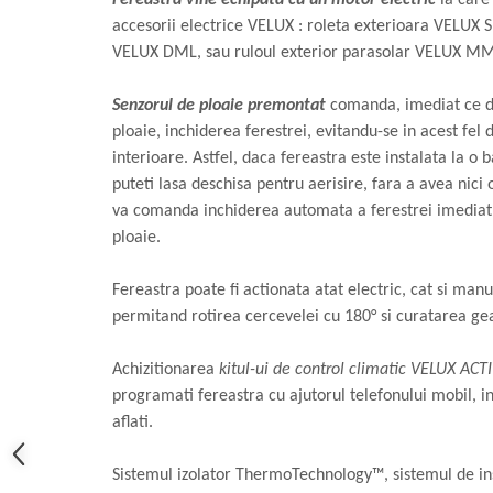
accesorii electrice VELUX : roleta exterioara VELUX S
VELUX DML, sau ruloul exterior parasolar VELUX MM
Senzorul de ploaie premontat
comanda, imediat ce de
ploaie, inchiderea ferestrei, evitandu-se in acest fel 
interioare. Astfel, daca fereastra este instalata la o 
puteti lasa deschisa pentru aerisire, fara a avea nic
va comanda inchiderea automata a ferestrei imediat 
ploaie.
Fereastra poate fi actionata atat electric, cat si ma
permitand rotirea cercevelei cu 180° si curatarea ge
Achizitionarea
kitul-ui de control climatic VELUX ACT
programati fereastra cu ajutorul telefonului mobil, in
aflati.
Sistemul izolator ThermoTechnology™, sistemul de ins