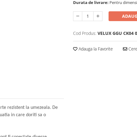
Durata de livrare:
Pentru dimensiu
ADAUG
Cod Produs:
VELUX GGU CK04 
Adauga la Favorite
Cere 
arte rezistent la umezeala. De
tia in care doriti sa o
pot fi conectate diverse