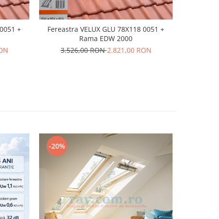
0051 +
Fereastra VELUX GLU 78X118 0051 +
Fereastr
Rama EDW 2000
RON
3.526,00 RON
2.821,00 RON
4.1
-20%
-20%