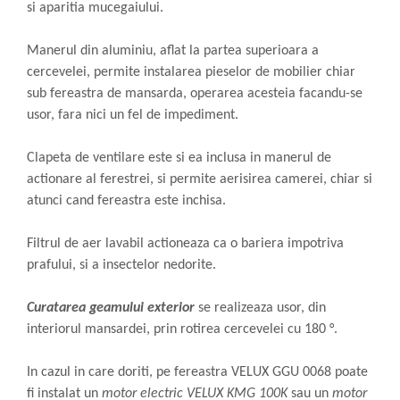
si aparitia mucegaiului.
Manerul din aluminiu, aflat la partea superioara a
cercevelei, permite instalarea pieselor de mobilier chiar
sub fereastra de mansarda, operarea acesteia facandu-se
usor, fara nici un fel de impediment.
Clapeta de ventilare este si ea inclusa in manerul de
actionare al ferestrei, si permite aerisirea camerei, chiar si
atunci cand fereastra este inchisa.
Filtrul de aer lavabil actioneaza ca o bariera impotriva
prafului, si a insectelor nedorite.
Curatarea geamului exterior
se realizeaza usor, din
interiorul mansardei, prin rotirea cercevelei cu 180 °.
In cazul in care doriti, pe fereastra VELUX GGU 0068 poate
fi instalat un
motor electric VELUX KMG 100K
sau un
motor