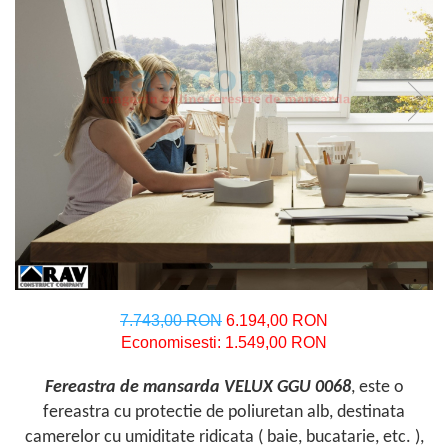
7.743,00 RON
6.194,00 RON
Economisesti:
1.549,00
RON
Fereastra de mansarda VELUX GGU 0068
, este o
fereastra cu protectie de poliuretan alb, destinata
camerelor cu umiditate ridicata ( baie, bucatarie, etc. ),