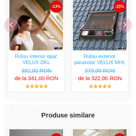
-13%
-15%
Rulou interior opac
Rulou exterior
VELUX DKL
parasolar VELUX MHL
392,00 RON
379,00 RON
de la 341,00 RON
de la 322,00 RON
Produse similare