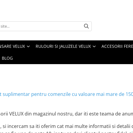
NSARE VELUX
RULOURI SI JALUZELE VELUX
ACCESORII FER
BLOG
nt suplimentar pentru comenzile cu valoare mai mare de 1500
orii VELUX din magazinul nostru, dar iti este teama de anum
si incercam sa iti oferim cat mai multe informatii si detalii 