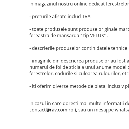
In magazinul nostru online dedicat ferestrelo
- preturile afisate includ TVA
- toate produsele sunt produse originale marc
fereastra de mansarda " tip VELUX" .
- descrierile produselor contin datele tehnice
- imaginile din descrierea produselor au fost a
numarul de foi de sticla a unui anume model d
ferestrelor, codurile si culoarea rulourilor, etc.
- iti oferim diverse metode de plata, inclusiv p
In cazul in care doresti mai multe informatii d
contact@rav.com.ro
), sau un mesaj pe whatsap