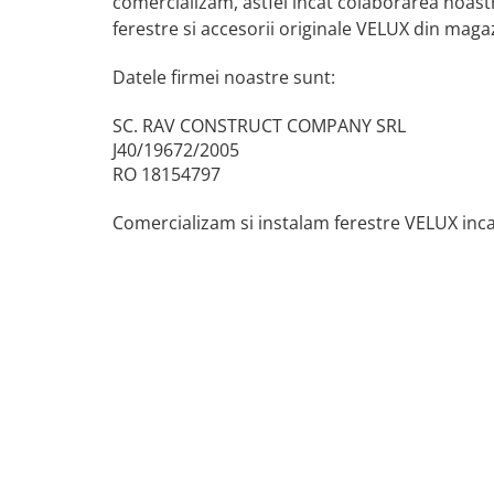
comercializam, astfel incat
colaborarea noastra
ferestre si accesorii originale VELUX din maga
Datele firmei noastre sunt:
SC. RAV CONSTRUCT COMPANY SRL
J40/19672/2005
RO 18154797
Comercializam si instalam ferestre VELUX inca 