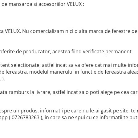
r de mansarda si accesoriilor VELUX :
a VELUX. Nu comercializam nici o alta marca de ferestre de
 oferite de producator, acestea fiind verificate permanent.
tent selectionate, astfel incat sa va ofere cat mai multe inf
e fereastra, modelul manerului in functie de fereastra alea
 ).
lata ramburs la livrare, astfel incat sa o poti alege pe cea ca
espre un produs, informatii pe care nu le-ai gasit pe site, te 
p ( 0726783263 ), in care sa ne spui cu ce informatii te put