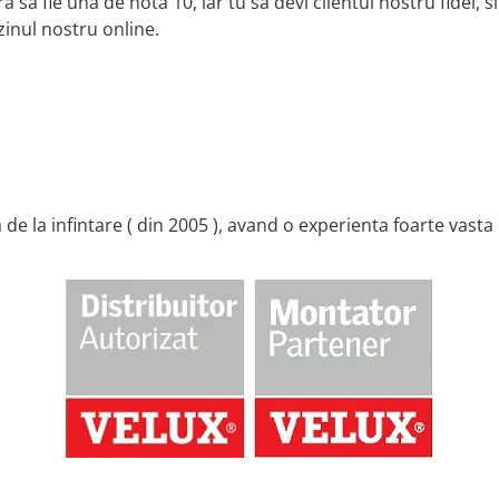
 sa fie una de nota 10, iar tu sa devi clientul nostru fidel,
zinul nostru online.
de la infintare ( din 2005 ), avand o experienta foarte vast