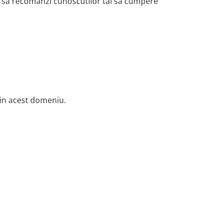
 si sa recomanzi cunoscutilor tai sa cumpere
a in acest domeniu.